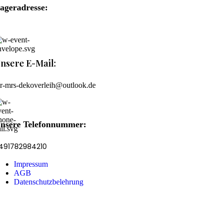
ageradresse:
üdstraße 22, 59872 Meschede
nsere E-Mail:
r-mrs-dekoverleih@outlook.de
nsere Telefonnummer:
491782984210
Impressum
AGB
Datenschutzbelehrung