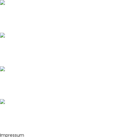
Büroadresse:
Plastenberg 22, 59872 Meschede
Lageradresse:
Südstraße 22, 59872 Meschede
Unsere E-Mail:
mr-mrs-dekoverleih@outlook.de
Unsere Telefonnummer:
+491782984210
Impressum