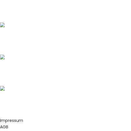
Büroadresse:
Plastenberg 22, 59872 Meschede
Lageradresse:
Südstraße 22, 59872 Meschede
Unsere E-Mail:
mr-mrs-dekoverleih@outlook.de
Unsere Telefonnummer:
+491782984210
Impressum
AGB